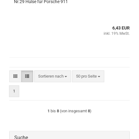
Nr.29 Hülse für Porsche 911
6,43 EUR
inkl. 19% MwSt.
Sortieren nach
pro Seite
Sortieren nach
50 pro Seite
1
1
bis
8
(von insgesamt
8
)
Suche