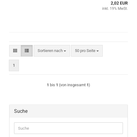
2,02 EUR
inkl. 19% MwSt.
Sortieren nach
pro Seite
Sortieren nach
50 pro Seite
1
1
bis
1
(von insgesamt
1
)
Suche
Suche