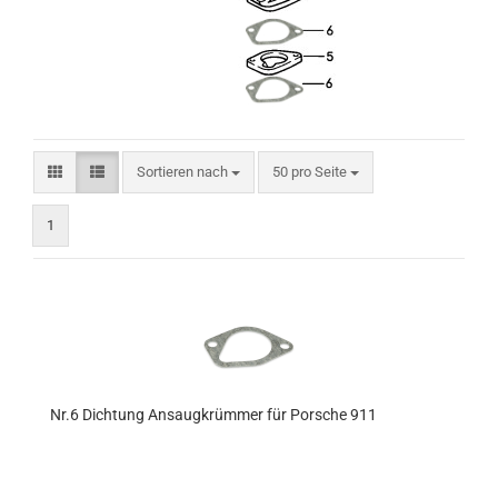
Sortieren nach
pro Seite
Sortieren nach
50 pro Seite
1
Nr.6 Dichtung Ansaugkrümmer für Porsche 911