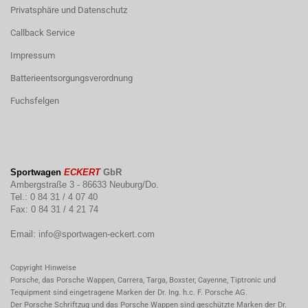
Privatsphäre und Datenschutz
Callback Service
Impressum
Batterieentsorgungsverordnung
Fuchsfelgen
Sportwagen
ECKERT
GbR
Ambergstraße 3 - 86633 Neuburg/Do.
Tel.: 0 84 31 / 4 07 40
Fax: 0 84 31 / 4 21 74
Email:
info@sportwagen-eckert.com
Copyright Hinweise
Porsche, das Porsche Wappen, Carrera, Targa, Boxster, Cayenne, Tiptronic und
Tequipment sind eingetragene Marken der Dr. Ing. h.c. F. Porsche AG.
Der Porsche Schriftzug und das Porsche Wappen sind geschützte Marken der Dr.