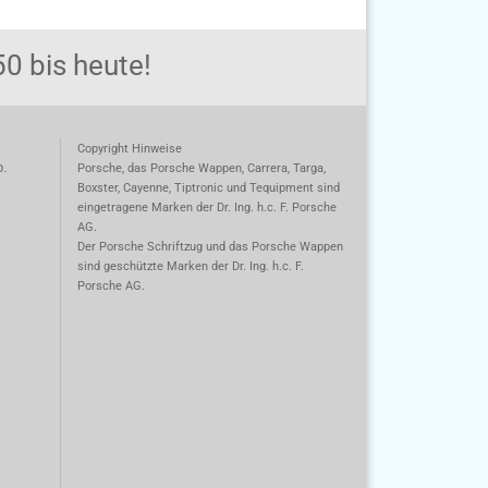
0 bis heute!
Copyright Hinweise
o.
Porsche, das Porsche Wappen, Carrera, Targa,
Boxster, Cayenne, Tiptronic und Tequipment sind
eingetragene Marken der Dr. Ing. h.c. F. Porsche
AG.
m
Der Porsche Schriftzug und das Porsche Wappen
sind geschützte Marken der Dr. Ing. h.c. F.
Porsche AG.