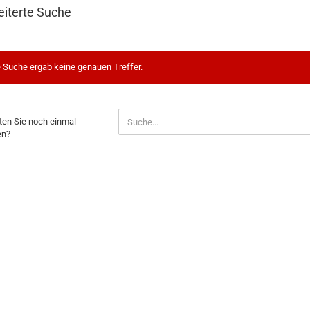
eiterte Suche
 Suche ergab keine genauen Treffer.
HTEN
en Sie noch einmal
en?
H
AL
EN?