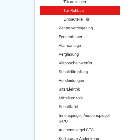
Tür anzeigen
Tür-Rohbau
Einbauteile Tür
Zentralverriegelung
Fensterheber
Alarmanlage
Verglasung
Klappscheinwerfer
Schalldämpfung
Verkleidungen
Sitz/Elektrik
Mittelkonsole
Schalttafel
Innenspiegel, Aussenspiegel
S4/GT
Aussenspiegel GTS
Kofferaum-Abdeckung