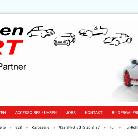
TEN
ACCESSOIRES / UHREN
JOBS
KONTAKT
BILDERGALERI
»
»
»
»
»
eite
928
Karosserie
928 S4/GT/GTS ab Bj.87
Tür
Tür-Roh