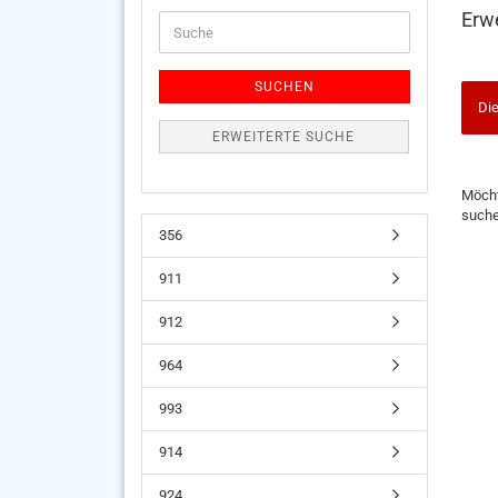
Erw
Suche
SUCHEN
Die
ERWEITERTE SUCHE
MÖC
Möcht
SIE
such
NOC
356
EINM
SUCH
911
912
964
993
914
924