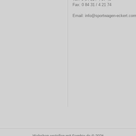
Fax: 0 84 31 / 4 21 74
Email:
info@sportwagen-eckert.co
Webshop erstellen
mit Gambio.de © 2026