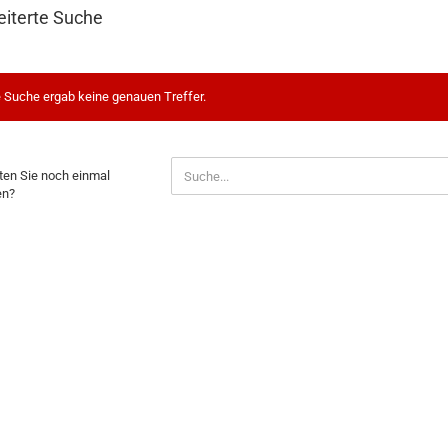
eiterte Suche
 Suche ergab keine genauen Treffer.
HTEN
en Sie noch einmal
en?
H
AL
EN?