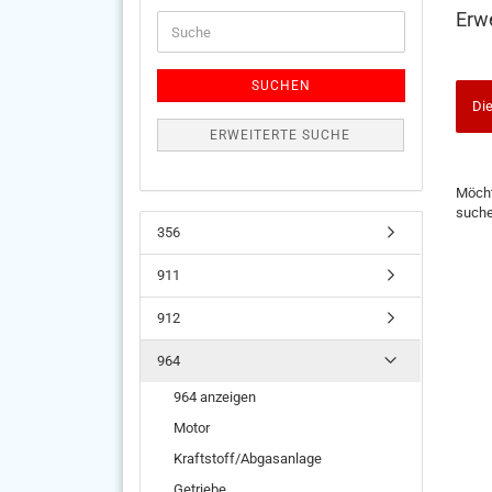
Erw
Suche
SUCHEN
Die
ERWEITERTE SUCHE
MÖC
Möcht
SIE
such
NOC
356
EINM
SUCH
911
912
964
964 anzeigen
Motor
Kraftstoff/Abgasanlage
Getriebe