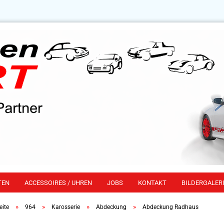
TEN
ACCESSOIRES / UHREN
JOBS
KONTAKT
BILDERGALERI
»
»
»
»
eite
964
Karosserie
Abdeckung
Abdeckung Radhaus