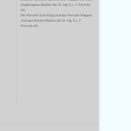
eingetragene Marken der Dr. Ing. h.c. F. Porsche
AG.
m
Der Porsche Schriftzug und das Porsche Wappen
sind geschützte Marken der Dr. Ing. h.c. F.
Porsche AG.