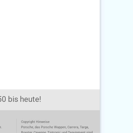
0 bis heute!
Copyright Hinweise
o.
Porsche, das Porsche Wappen, Carrera, Targa,
Boxster, Cayenne, Tiptronic und Tequipment sind