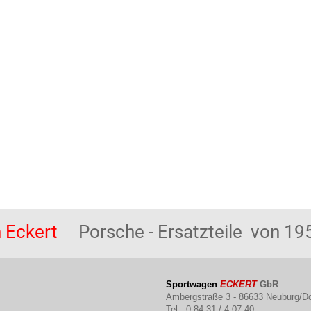
 Eckert
Porsche - Ersatzteile von 195
Sportwagen
ECKERT
GbR
Ambergstraße 3 - 86633 Neuburg/D
Tel.: 0 84 31 / 4 07 40