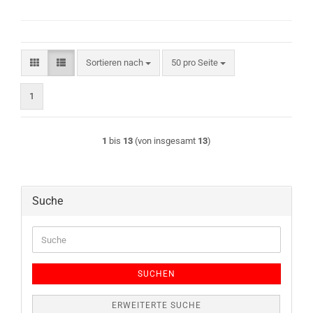
Sortieren nach
pro Seite
Sortieren nach
50 pro Seite
1
1
bis
13
(von insgesamt
13
)
Suche
Suche
SUCHEN
ERWEITERTE SUCHE