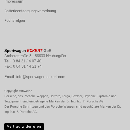
Impressum
Batterieentsorgungsverordnung
Fuchsfelgen
Sportwagen
ECKERT
GbR
Ambergstraße 3 - 86633 Neuburg/Do.
Tel.: 0 84 31 / 4 07 40
Fax: 0 84 31 / 4 21 74
Email:
info@sportwagen-eckert.com
Copyright Hinweise
Porsche, das Porsche Wappen, Carrera, Targa, Boxster, Cayenne, Tiptronic und
Tequipment sind eingetragene Marken der Dr. Ing. h.c. F. Porsche AG.
Der Porsche Schriftzug und das Porsche Wappen sind geschützte Marken der Dr.
Ing. h.c. F. Porsche AG.
Vertrag widerrufen