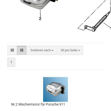
Sortieren nach
pro Seite
Sortieren nach
50 pro Seite
1
Nr.2 Wischermotor für Porsche 911