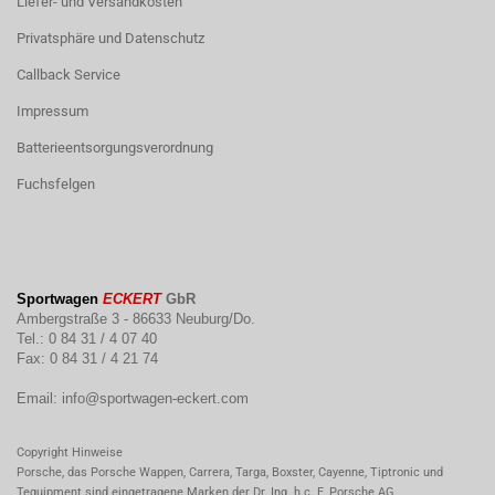
Liefer- und Versandkosten
Privatsphäre und Datenschutz
Callback Service
Impressum
Batterieentsorgungsverordnung
Fuchsfelgen
Sportwagen
ECKERT
GbR
Ambergstraße 3 - 86633 Neuburg/Do.
Tel.: 0 84 31 / 4 07 40
Fax: 0 84 31 / 4 21 74
Email:
info@sportwagen-eckert.com
Copyright Hinweise
Porsche, das Porsche Wappen, Carrera, Targa, Boxster, Cayenne, Tiptronic und
Tequipment sind eingetragene Marken der Dr. Ing. h.c. F. Porsche AG.