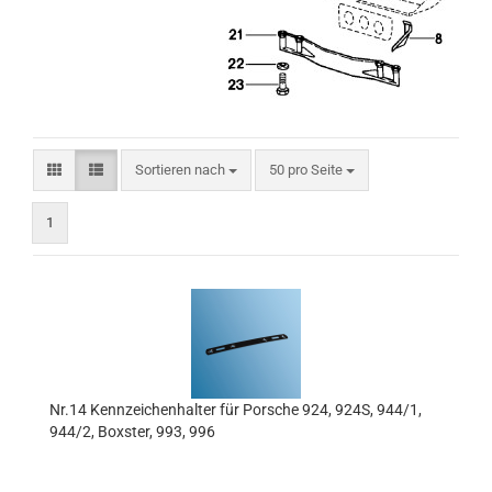
Sortieren nach
pro Seite
Sortieren nach
50 pro Seite
1
Nr.14 Kennzeichenhalter für Porsche 924, 924S, 944/1,
944/2, Boxster, 993, 996