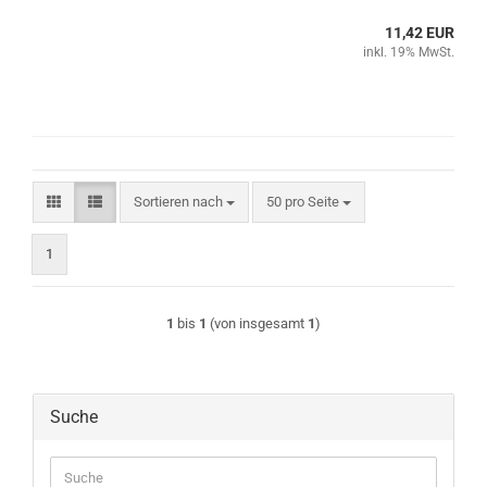
11,42 EUR
inkl. 19% MwSt.
Sortieren nach
pro Seite
Sortieren nach
50 pro Seite
1
1
bis
1
(von insgesamt
1
)
Suche
Suche