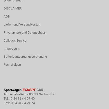
Widerrufsrecht
DISCLAIMER
AGB
Liefer- und Versandkosten
Privatsphäre und Datenschutz
Callback Service
Impressum
Batterieentsorgungsverordnung
Fuchsfelgen
Sportwagen
ECKERT
GbR
Ambergstraße 3 - 86633 Neuburg/Do.
Tel.: 0 84 31 / 4 07 40
Fax: 0 84 31 / 4 21 74