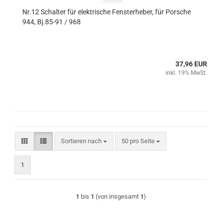
Nr.12 Schalter für elektrische Fensterheber, für Porsche
944, Bj.85-91 / 968
37,96 EUR
inkl. 19% MwSt.
Sortieren nach
pro Seite
Sortieren nach
50 pro Seite
1
1
bis
1
(von insgesamt
1
)