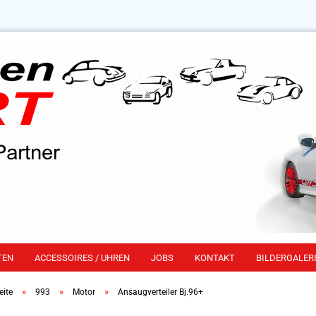
TEN
ACCESSOIRES / UHREN
JOBS
KONTAKT
BILDERGALERI
»
»
»
eite
993
Motor
Ansaugverteiler Bj.96+