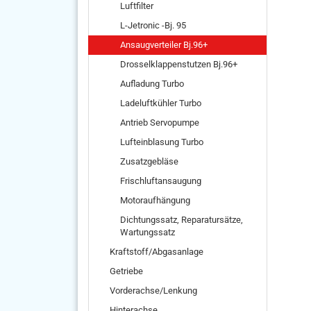
Luftfilter
L-Jetronic -Bj. 95
Ansaugverteiler Bj.96+
Drosselklappenstutzen Bj.96+
Aufladung Turbo
Ladeluftkühler Turbo
Antrieb Servopumpe
Lufteinblasung Turbo
Zusatzgebläse
Frischluftansaugung
Motoraufhängung
Dichtungssatz, Reparatursätze,
Wartungssatz
Kraftstoff/Abgasanlage
Getriebe
Vorderachse/Lenkung
Hinterachse