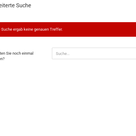
eiterte Suche
 Suche ergab keine genauen Treffer.
HTEN
en Sie noch einmal
en?
H
AL
EN?