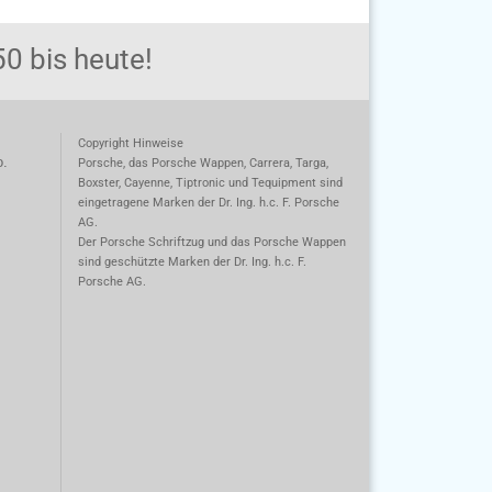
0 bis heute!
Copyright Hinweise
o.
Porsche, das Porsche Wappen, Carrera, Targa,
Boxster, Cayenne, Tiptronic und Tequipment sind
eingetragene Marken der Dr. Ing. h.c. F. Porsche
AG.
m
Der Porsche Schriftzug und das Porsche Wappen
sind geschützte Marken der Dr. Ing. h.c. F.
Porsche AG.