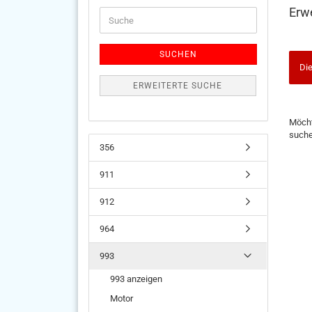
Erw
Suche
SUCHEN
Die
ERWEITERTE SUCHE
MÖC
Möcht
SIE
such
NOC
356
EINM
SUCH
911
912
964
993
993 anzeigen
Motor